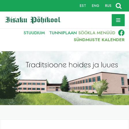
EST
ENG
RUS
Skip
to
content
STUUDIUM
TUNNIPLAAN
SÖÖKLA
MENÜÜD
SÜNDMUSTE KALENDER