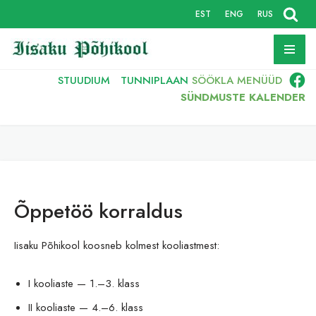
EST
ENG
RUS
Skip
to
content
STUUDIUM
TUNNIPLAAN
SÖÖKLA
MENÜÜD
SÜNDMUSTE KALENDER
Õppetöö korraldus
Iisaku Põhikool koosneb kolmest kooliastmest:
I kooliaste — 1.–3. klass
II kooliaste — 4.–6. klass