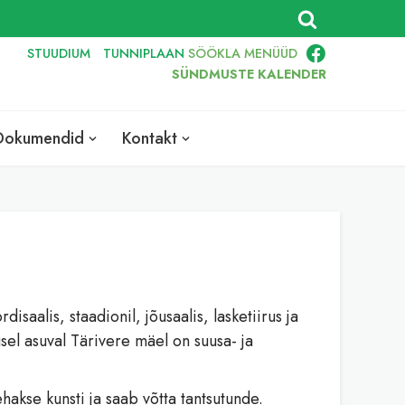
STUUDIUM
TUNNIPLAAN
SÖÖKLA
MENÜÜD
SÜNDMUSTE KALENDER
Dokumendid
Kontakt
saalis, staadionil, jõusaalis, lasketiirus ja
usel asuval Tärivere mäel on suusa- ja
hakse kunsti ja saab võtta tantsutunde.