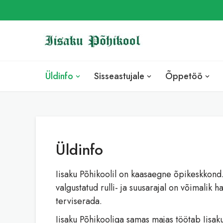
Skip
to
content
Üldinfo
Sisseastujale
Õppetöö
Üldinfo
Iisaku Põhikoolil on kaasaegne õpikeskkond. K
valgustatud rulli- ja suusarajal on võimalik
terviserada.
Iisaku Põhikooliga samas majas töötab Iisaku