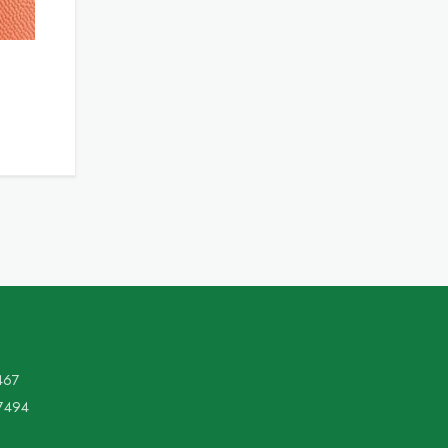
467
7494