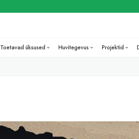
EST
ENG
RUS
Toetavad üksused
Huvitegevus
Projektid