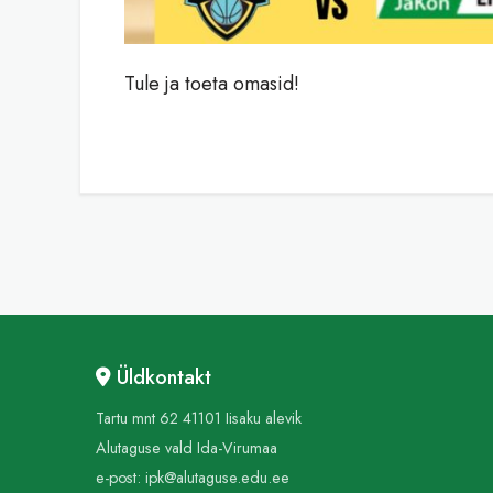
Tule ja toeta omasid!
Üldkontakt
Tartu mnt 62 41101 Iisaku alevik
Alutaguse vald Ida-Virumaa
e-post:
ipk@alutaguse.edu.ee