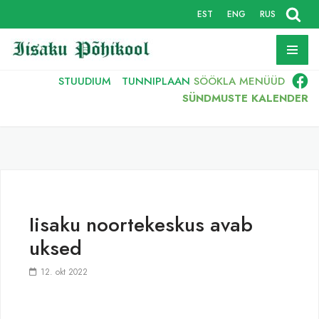
EST
ENG
RUS
Skip
to
content
STUUDIUM
TUNNIPLAAN
SÖÖKLA
MENÜÜD
SÜNDMUSTE KALENDER
Iisaku noortekeskus avab
uksed
12. okt 2022