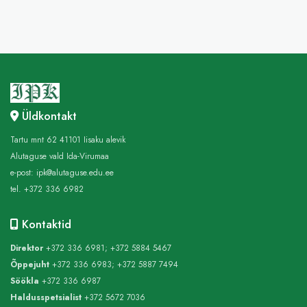
Üldkontakt
Tartu mnt 62 41101 Iisaku alevik
Alutaguse vald Ida-Virumaa
e-post:
ipk@alutaguse.edu.ee
tel. +372 336 6982
Kontaktid
Direktor
+372 336 6981; +372 5884 5467
Õppejuht
+372 336 6983; +372 5887 7494
Söökla
+372 336 6987
Haldusspetsialist
+372 5672 7036