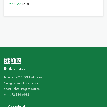
2022
(50)
Üldkontakt
Tartu mnt 62 41101 Iisaku alevik
Alutaguse vald Ida-Virumaa
e-post:
ipk@alutaguse.edu.ee
tel. +372 336 6982
Kontaktid