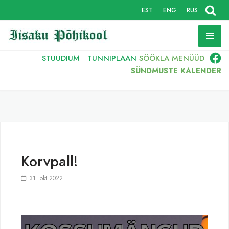
EST
ENG
RUS
Skip
to
content
STUUDIUM
TUNNIPLAAN
SÖÖKLA
MENÜÜD
SÜNDMUSTE KALENDER
Korvpall!
31. okt 2022