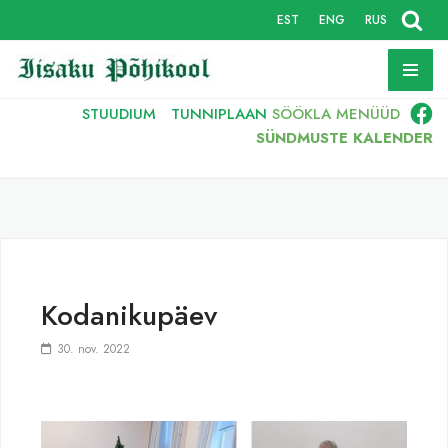
EST
ENG
RUS
Skip
to
content
STUUDIUM
TUNNIPLAAN
SÖÖKLA
MENÜÜD
SÜNDMUSTE KALENDER
Kodanikupäev
30. nov. 2022