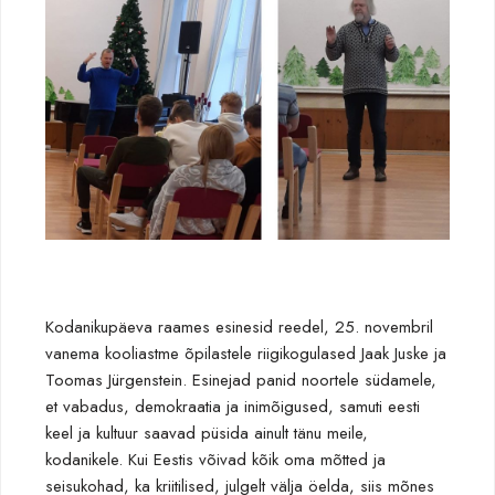
Kodanikupäeva raames esinesid reedel, 25. novembril
vanema kooliastme õpilastele riigikogulased Jaak Juske ja
Toomas Jürgenstein. Esinejad panid noortele südamele,
et vabadus, demokraatia ja inimõigused, samuti eesti
keel ja kultuur saavad püsida ainult tänu meile,
kodanikele. Kui Eestis võivad kõik oma mõtted ja
seisukohad, ka kriitilised, julgelt välja öelda, siis mõnes