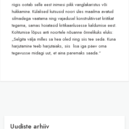
riigis ootab selle eest inimesi pikk vanglakaristus või
hukkamine. Külalised kutsusid noori üles maailma avatud
silmadega vaatama ning vajadusel konstruktiivset kriitikat
tegema, samas hoiatasid kritikaanlusesse kaldumise eest.
Kohtumise lõpus anti noortele nõuanne õnnelikuks eluks:
„Selgita välja milles sa hea oled ning siis tee seda. Kuna
harjutamine teeb harjutaiaks, siis lisa iga päev oma
tegevusse midagi uut, et aina paremaks saada.“
Uudiste arhiiv