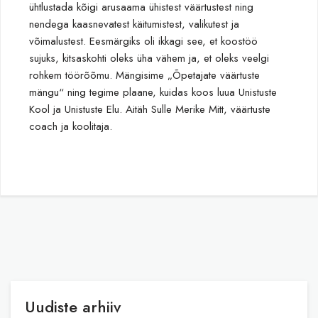
ühtlustada kõigi arusaama ühistest väärtustest ning
nendega kaasnevatest käitumistest, valikutest ja
võimalustest. Eesmärgiks oli ikkagi see, et koostöö
sujuks, kitsaskohti oleks üha vähem ja, et oleks veelgi
rohkem töörõõmu. Mängisime „Õpetajate väärtuste
mängu“ ning tegime plaane, kuidas koos luua Unistuste
Kool ja Unistuste Elu. Aitäh Sulle Merike Mitt, väärtuste
coach ja koolitaja.
Uudiste arhiiv