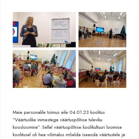
Meie personalile toimus eile 04.01.23 koolitus
“Väärtuslike inimestega väärtuspõhise tuleviku
koosloomine”. Sellel väärtuspõhise koolikultuuri loomise
koolitusel oli hea võimalus mõelda iseenda väärtustele ja