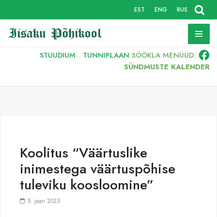
EST
ENG
RUS
Skip
to
content
STUUDIUM
TUNNIPLAAN
SÖÖKLA
MENÜÜD
SÜNDMUSTE KALENDER
Koolitus “Väärtuslike
inimestega väärtuspõhise
tuleviku koosloomine”
5. jaan 2023