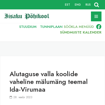
EST
ENG
RUS
Skip
to
content
STUUDIUM
TUNNIPLAAN
SÖÖKLA
MENÜÜD
SÜNDMUSTE KALENDER
Alutaguse valla koolide
vaheline mälumäng teemal
Ida-Virumaa
28. veebr 2023