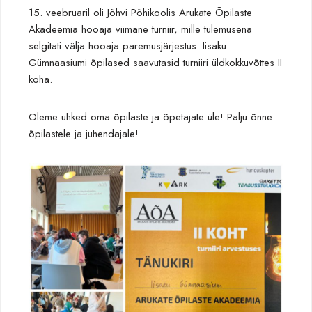
15. veebruaril oli Jõhvi Põhikoolis Arukate Õpilaste
Akadeemia hooaja viimane turniir, mille tulemusena
selgitati välja hooaja paremusjärjestus. Iisaku
Gümnaasiumi õpilased saavutasid turniiri üldkokkuvõttes II
koha.
Oleme uhked oma õpilaste ja õpetajate üle! Palju õnne
õpilastele ja juhendajale!