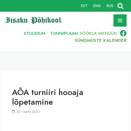
EST
ENG
RUS
Skip
to
content
STUUDIUM
TUNNIPLAAN
SÖÖKLA
MENÜÜD
SÜNDMUSTE KALENDER
AÕA turniiri hooaja
lõpetamine
20. märts 2023