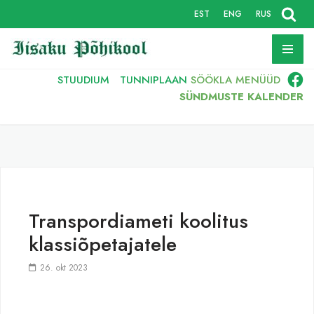
EST
ENG
RUS
Skip
to
content
STUUDIUM
TUNNIPLAAN
SÖÖKLA
MENÜÜD
SÜNDMUSTE KALENDER
Transpordiameti koolitus
klassiõpetajatele
26. okt 2023