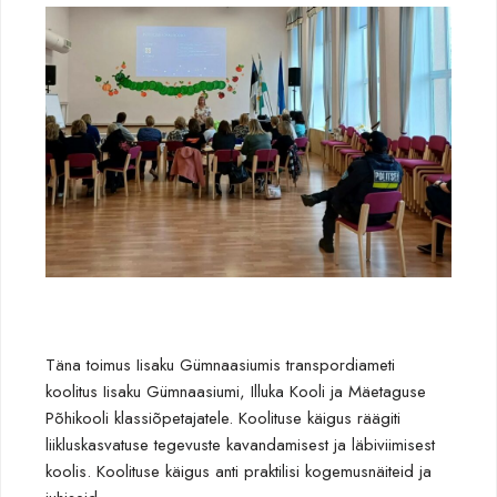
Täna toimus Iisaku Gümnaasiumis transpordiameti
koolitus Iisaku Gümnaasiumi, Illuka Kooli ja Mäetaguse
Põhikooli klassiõpetajatele. Koolituse käigus räägiti
liikluskasvatuse tegevuste kavandamisest ja läbiviimisest
koolis. Koolituse käigus anti praktilisi kogemusnäiteid ja