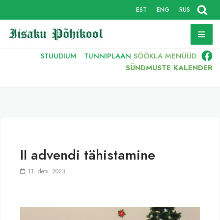
EST
ENG
RUS
Skip
to
content
STUUDIUM
TUNNIPLAAN
SÖÖKLA
MENÜÜD
SÜNDMUSTE KALENDER
II advendi tähistamine
11. dets. 2023