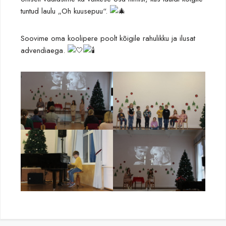
tuntud laulu „Oh kuusepuu“.
Soovime oma koolipere poolt kõigile rahulikku ja ilusat
advendiaega.