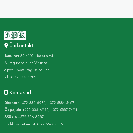
Üldkontakt
Tartu mnt 62 41101 Iisaku alevik
Alutaguse vald Ida-Virumaa
e-post:
ipk@alutaguse.edu.ee
tel. +372 336 6982
Kontaktid
Direktor
+372 336 6981; +372 5884 5467
Õppejuht
+372 336 6983; +372 5887 7494
Söökla
+372 336 6987
Haldusspetsialist
+372 5672 7036