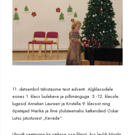
11. detsembril tähistasime teist adventi. Algklassidele
esines 1. klass luulekava ja pillimänguga. 5.-12. klassile
lugesid Anneken Laureen ja Kristella 9. klassist ning
õpetajad Marika ja Ilme jõuluteemalisi katkendeid Oskar
Lutsu jutustusest „Kevade“.
Ühiselt vaatasime ka väikese osa filmist, kus lauldi kõigile