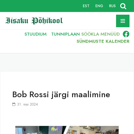
EST
ENG
RUS
Skip
to
content
STUUDIUM
TUNNIPLAAN
SÖÖKLA
MENÜÜD
SÜNDMUSTE KALENDER
Bob Rossi järgi maalimine
31. mai 2024