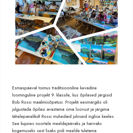
Esmaspäeval toimus traditsiooniline kevadine
loominguline projekt 9. klassile, kus õpilased järgisid
Bob Rossi maalimisõpetusi. Projekti eesmärgiks oli
julgustada õpilasi avastama oma loovust ja järgima
tähelepanelikult Rossi muhedaid juhiseid inglise keeles.
See kujunes noortele meeldejäävaks ja harivaks
kogemuseks sest lisaks pidi meelde tuletama