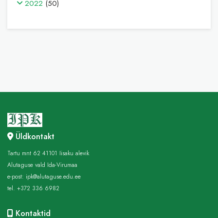
2022
(50)
Üldkontakt
Tartu mnt 62 41101 Iisaku alevik
Alutaguse vald Ida-Virumaa
e-post:
ipk@alutaguse.edu.ee
tel. +372 336 6982
Kontaktid