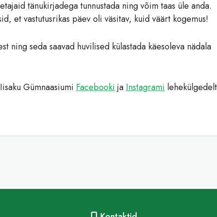
etajaid tänukirjadega tunnustada ning võim taas üle anda.
id, et vastutusrikas päev oli väsitav, kuid väärt kogemus!
test ning seda saavad huvilised külastada käesoleva nädala
d Iisaku Gümnaasiumi
Facebooki
ja
Instagrami
lehekülgedelt
Kontaktid