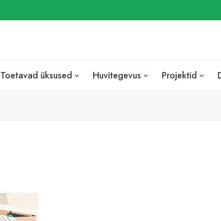
EST
ENG
RUS
Toetavad üksused
Huvitegevus
Projektid