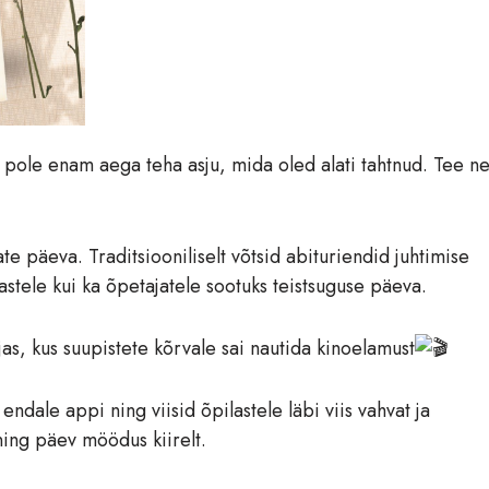
l pole enam aega teha asju, mida oled alati tahtnud. Tee n
te päeva. Traditsiooniliselt võtsid abituriendid juhtimise
lastele kui ka õpetajatele sootuks teistsuguse päeva.
, kus suupistete kõrvale sai nautida kinoelamust
ndale appi ning viisid õpilastele läbi viis vahvat ja
ning päev möödus kiirelt.