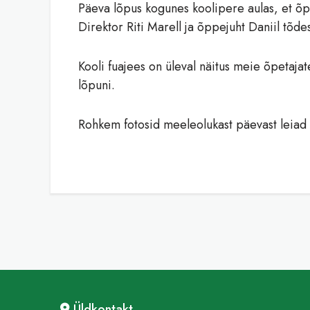
Päeva lõpus kogunes koolipere aulas, et õp
Direktor Riti Marell ja õppejuht Daniil tõdes
Kooli fuajees on üleval näitus meie õpetaja
lõpuni.
Rohkem fotosid meeleolukast päevast leia
Üldkontakt