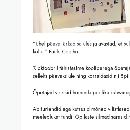
“Ühel päeval ärkad sa üles ja avastad, et su
kohe.” Paulo Coelho
7. oktoobril tähistasime kooliperega õpetaja
selleks päevaks üle ning korraldasid nii õpi
Õpetajad veetsid hommikupooliku rahvamajas
Abituriendid aga kutsusid mõned vilistlased e
meeleolukat tundi. Õpilaste silmad särasid 