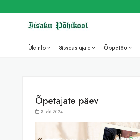
Skip
to
content
Üldinfo
Sisseastujale
Õppetöö
Õpetajate päev
8. okt 2024