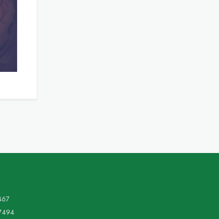
467
7494