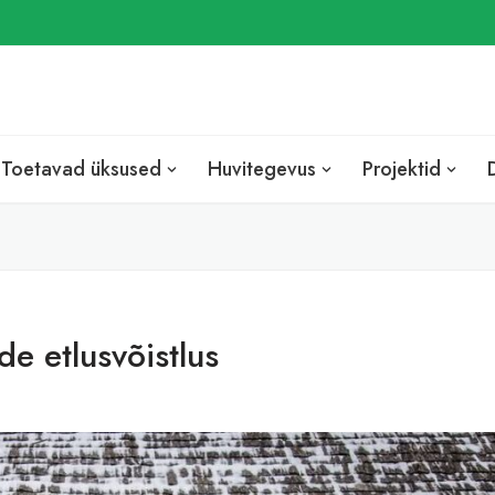
EST
ENG
RUS
Toetavad üksused
Huvitegevus
Projektid
de etlusvõistlus