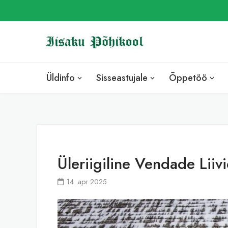
Skip
to
content
Üldinfo
Sisseastujale
Õppetöö
Üleriigiline Vendade Liivi
14. apr 2025