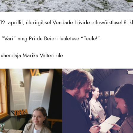
 aprillil, üleriigilisel Vendade Liivide etlusvõistlusel 8. kl
t “Vari” ning Priidu Beieri luuletuse “Teele!”.
uhendaja Marika Valteri üle