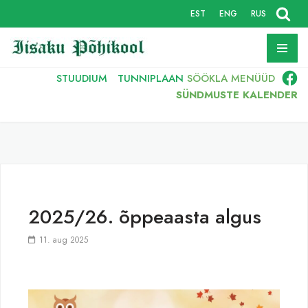
EST
ENG
RUS
Skip
to
content
STUUDIUM
TUNNIPLAAN
SÖÖKLA
MENÜÜD
SÜNDMUSTE KALENDER
2025/26. õppeaasta algus
11. aug 2025