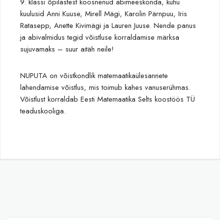
9. klassi õpilastest koosnenud abimeeskonda, kuhu
kuulusid Anni Kuuse, Mirell Mägi, Karolin Pärnpuu, Iris
Ratasepp, Anette Kivimägi ja Lauren Juuse. Nende panus
ja abivalmidus tegid võistluse korraldamise märksa
sujuvamaks – suur aitäh neile!
NUPUTA on võistkondlik matemaatikaülesannete
lahendamise võistlus, mis toimub kahes vanuserühmas.
Võistlust korraldab Eesti Matemaatika Selts koostöös TÜ
teaduskooliga.